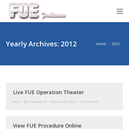
Yearly Archives:
2012
You are here:
Home
2012
Live FUE Operation Theater
Best
By
Dr Jawad Ch
January 26, 2012
1 Comment
View FUE Procedure Online