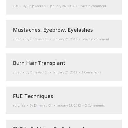
FUE
By
Dr Jawad Ch
January 26, 2012
Leave a comment
Mustaches, Eyebrow, Eyelashes
video
By
Dr Jawad Ch
January 21, 2012
Leave a comment
Burn Hair Transplant
video
By
Dr Jawad Ch
January 21, 2012
3 Comments
FUE Techniques
surgries
By
Dr Jawad Ch
January 21, 2012
2 Comments