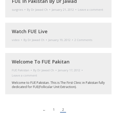
FUE In Pakistan By Dr Jawad
surgries
By
Dr Jawad Ch
January 21, 2012
Leave a comment
Watch FUE Live
video
By
Dr Jawad Ch
January 19, 2012
2 Comments
Welcome To FUE Pakitan
FUE Pakistan
By
Dr Jawad Ch
January 17, 2012
Leave a comment
Welcome to FUE Pakistan. This is The First Clinic in Pakistan fully
dedicated for FUE(Follicular Unit Extraction).
←
1
2